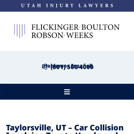
¡Hablamos Español!
(801) 500-4000
Taylorsville, UT – Car Collision